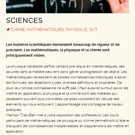
SCIENCES
CHIMIE
,
MATHÉMATIQUES
,
PHYSIQUE
,
SVT
Les matières scientifiques demandent beaucoup de rigueur et de
précision. Les mathématiques, la physique et la chimie sont
principalement visées.
La physique nécessite parfois certains pré requis en mathématiques, des
lacunes dans la matière peuvent donc gêner la progression de l’élève. Les
mathématiques nécessitent de solides connaissances théoriques, à savoir
les formules, les rédactions types, diverses définitions et propriétés. De
plus, leur simple connaissance ne suffit pas, il faut aussi et surtout savoir les
mettre en application.La physique et la chimie sont des matières qui
paraissent souvent plus concrètes car elles consistent en l’étude des
éléments qui nous entourent. L’apprentissage s’accompagne de travaux
pratiques.
Mention Très Bien met à votre disposition des professeurs. Les cours
particuliers de mathématiques, de physique ou chimie permettront à l’élève
d’acquérir les connaissances indispensables, et d’apprendre à les mettre en
application.