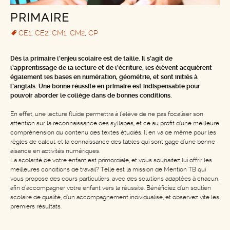
PRIMAIRE
CE1
,
CE2
,
CM1
,
CM2
,
CP
Dès la primaire l’enjeu scolaire est de taille. Il s’agit de
l’apprentissage de la lecture et de l’écriture, les élèvent acquièrent
également les bases en numération, géométrie, et sont initiés à
l’anglais. Une bonne réussite en primaire est indispensable pour
pouvoir aborder le collège dans de bonnes conditions.
En effet, une lecture fluide permettra à l’élève de ne pas focaliser son
attention sur la reconnaissance des syllabes, et ce au profit d’une meilleure
compréhension du contenu des textes étudiés. Il en va de même pour les
règles de calcul, et la connaissance des tables qui sont gage d’une bonne
aisance en activités numériques.
La scolarité de votre enfant est primordiale, et vous souhaitez lui offrir les
meilleures conditions de travail? Telle est la mission de Mention TB qui
vous propose des cours particuliers, avec des solutions adaptées à chacun,
afin d’accompagner votre enfant vers la réussite. Bénéficiez d’un soutien
scolaire de qualité, d’un accompagnement individualisé, et observez vite les
premiers résultats.