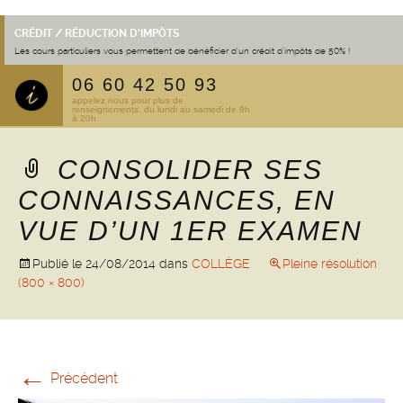
CRÉDIT / RÉDUCTION D’IMPÔTS
Les cours particuliers vous permettent de bénéficier d'un crédit d'impôts de 50% !
06 60 42 50 93
appelez nous pour plus de
renseignements. du lundi au samedi de 9h
à 20h
CONSOLIDER SES
CONNAISSANCES, EN
VUE D’UN 1ER EXAMEN
Publié le
24/08/2014
dans
COLLÈGE
Pleine résolution
(800 × 800)
←
Précédent